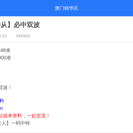
澳门精华区
侍从】必中双波
:51
948906
48准
000准
双波！
资料
m
站或本资料，一起交流！
友人】一码中特