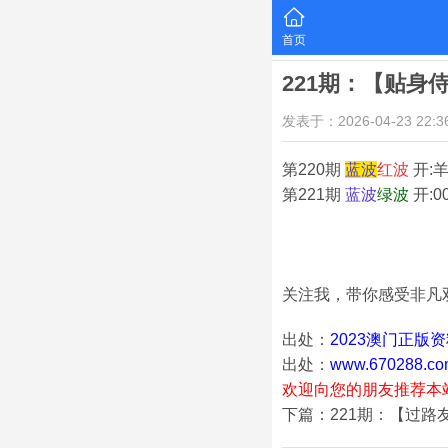
首页
221期：【贴身
发表于：2026-04-23 22:36
第220期
蓝
波
红
波
开:羊
第221期
蓝
波
绿
波
开:0
关注我，带你感受非凡
出处：
2023澳门正版
出处：
www.670288.co
欢迎向您的朋友推荐本
下篇：221期：【过路