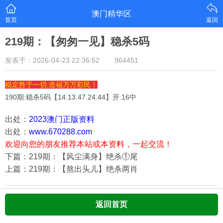
澳门精华区
首页
返回
219期：【匆匆一见】稳杀5码
发表于：2026-04-23 22:36:52
964451
稳定胜于一切,造福万万彩民！
190期:稳杀5码【
14.13.47.24.44
】开:16中
出处：
2023澳门正版资料
出处：
www.670288.com
欢迎向您的朋友推荐本站或本资料，一起交流！
下篇：219期：【风尘满身】绝杀①尾
上篇：219期：【熬出头儿】绝杀两肖
返回首页