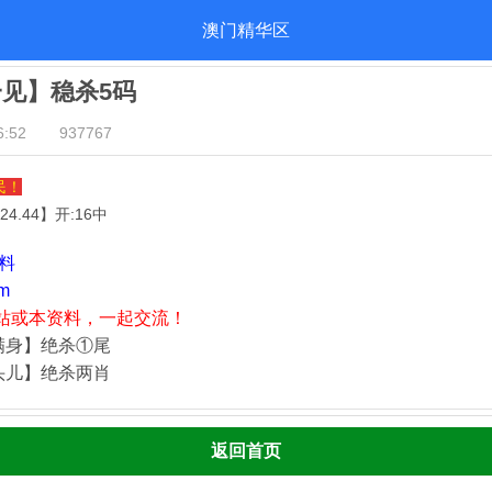
澳门精华区
一见】稳杀5码
:52
937767
民！
.24.44
】开:16中
资料
m
站或本资料，一起交流！
满身】绝杀①尾
头儿】绝杀两肖
返回首页