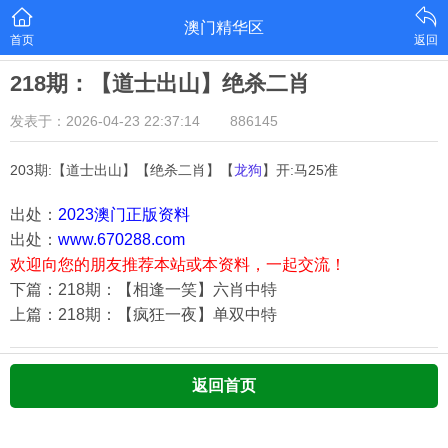
澳门精华区
首页
返回
218期：【道士出山】绝杀二肖
发表于：2026-04-23 22:37:14
886145
203期:【道士出山】【绝杀二肖】【
龙狗
】开:马25准
出处：
2023澳门正版资料
出处：
www.670288.com
欢迎向您的朋友推荐本站或本资料，一起交流！
下篇：218期：【相逢一笑】六肖中特
上篇：218期：【疯狂一夜】单双中特
返回首页