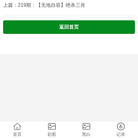
上篇：219期：【无地自容】绝杀三肖
返回首页
首页
彩图
黑白
记录