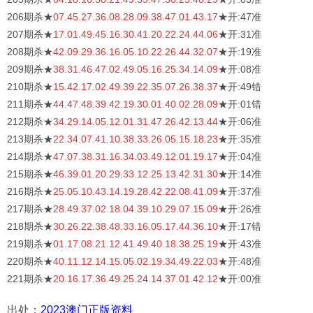
206期杀★
07.45.27.36.08.28.09.38.47.01.43.17
★开:47准
207期杀★
17.01.49.45.16.30.41.20.22.24.44.06
★开:31准
208期杀★
42.09.29.36.16.05.10.22.26.44.32.07
★开:19准
209期杀★
38.31.46.47.02.49.05.16.25.34.14.09
★开:08准
210期杀★
15.42.17.02.49.39.22.35.07.26.38.37
★开:49错
211期杀★
44.47.48.39.42.19.30.01.40.02.28.09
★开:01错
212期杀★
34.29.14.05.12.01.31.47.26.42.13.44
★开:06准
213期杀★
22.34.07.41.10.38.33.26.05.15.18.23
★开:35准
214期杀★
47.07.38.31.16.34.03.49.12.01.19.17
★开:04准
215期杀★
46.39.01.20.29.33.12.25.13.42.31.30
★开:14准
216期杀★
25.05.10.43.14.19.28.42.22.08.41.09
★开:37准
217期杀★
28.49.37.02.18.04.39.10.29.07.15.09
★开:26准
218期杀★
30.26.22.38.48.33.16.05.17.44.36.10
★开:17错
219期杀★
01.17.08.21.12.41.49.40.18.38.25.19
★开:43准
220期杀★
40.11.12.14.15.05.02.19.34.49.22.03
★开:48准
221期杀★
20.16.17.36.49.25.24.14.37.01.42.12
★开:00准
出处：
2023澳门正版资料