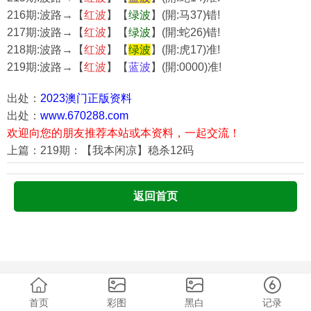
216期:波路→【
红
波
】【
绿
波
】(開:马37)错!
217期:波路→【
红
波
】【
绿
波
】(開:蛇26)错!
218期:波路→【
红
波
】【
绿
波
】(開:虎17)准!
219期:波路→【
红
波
】【
蓝
波
】(開:0000)准!
出处：
2023澳门正版资料
出处：
www.670288.com
欢迎向您的朋友推荐本站或本资料，一起交流！
上篇：219期：【我本闲凉】稳杀12码
返回首页
首页
彩图
黑白
记录