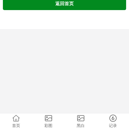
返回首页
首页
彩图
黑白
记录