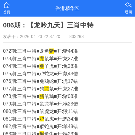
香港精华区
首页
返回
086期：【龙吟九天】三肖中特
发表于：2026-04-23 22:37:20
833263
072期:三肖中特■龙兔
猪
■开:猪44准
073期:三肖中特■
龙
鼠羊
■开:龙27准
074期:三肖中特■
兔
羊虎
■开:兔28准
075期:三肖中特■鸡蛇龙
■开:鼠43错
076期:三肖中特■兔鸡蛇
■开:虎17错
077期:三肖中特■狗
龙
鼠
■开:龙27准
078期:三肖中特■
猪
鼠鸡
■开:猪08准
079期:三肖中特■鼠龙羊
■开:猴23错
080期:三肖中特■鼠虎龙
■开:猴11错
081期:三肖中特■
鸡
鼠虎
■开:鸡34准
082期:三肖中特■猴蛇兔
■开:羊48错
083期:三肖中特■
猴
兔牛
■开:猴23准