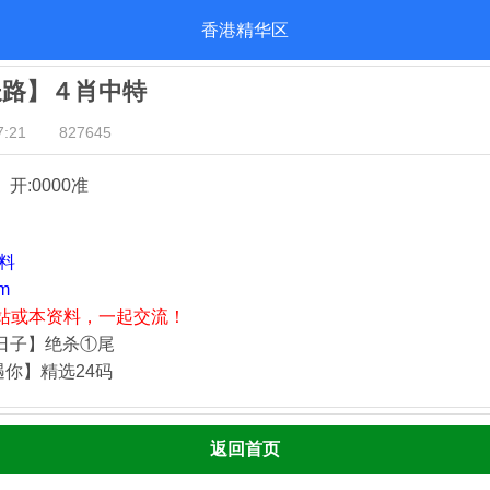
香港精华区
长路】４肖中特
:21
827645
』开:0000准
资料
m
站或本资料，一起交流！
静日子】绝杀①尾
遇你】精选24码
返回首页