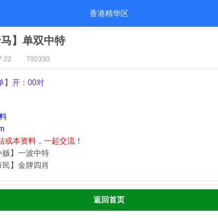
香港精华区
野马】单双中特
:22
792330
单
】开：00对
资料
m
站或本资料，一起交流！
小贩】一波中特
市民】金牌四肖
返回首页