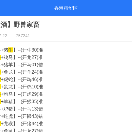
香港精华区
饮酒】野兽家畜
:22
757241
兽+猪
牛
】--(开牛30)准
兽
+鸡马】--(开龙27)准
+猪羊】--(开马01)错
禽
+兔龙】--(开羊24)准
禽
+虎蛇】--(开鸡46)准
禽
+鼠龙】--(开鸡10)准
兽
+狗马】--(开虎29)准
兽
+羊猪】--(开猴35)准
+鸡猪】--(开马13)错
+蛇虎】--(开鼠43)错
禽
+龙猴】--(开猪44)准
+兔鼠】--(开龙27)错