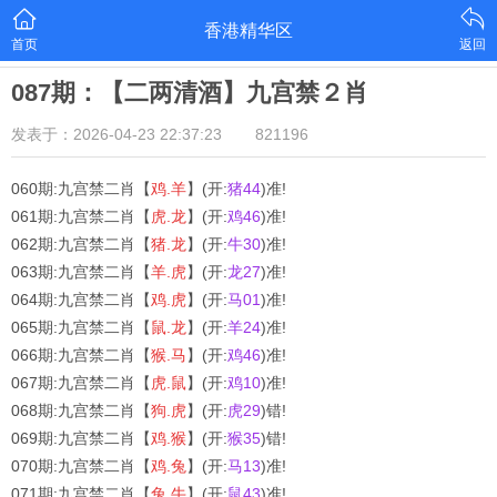
香港精华区
首页
返回
087期：【二两清酒】九宫禁２肖
发表于：2026-04-23 22:37:23
821196
060期:九宫禁二肖【
鸡.羊
】(开:
猪44
)准!
061期:九宫禁二肖【
虎.龙
】(开:
鸡46
)准!
062期:九宫禁二肖【
猪.龙
】(开:
牛30
)准!
063期:九宫禁二肖【
羊.虎
】(开:
龙27
)准!
064期:九宫禁二肖【
鸡.虎
】(开:
马01
)准!
065期:九宫禁二肖【
鼠.龙
】(开:
羊24
)准!
066期:九宫禁二肖【
猴.马
】(开:
鸡46
)准!
067期:九宫禁二肖【
虎.鼠
】(开:
鸡10
)准!
068期:九宫禁二肖【
狗.虎
】(开:
虎29
)错!
069期:九宫禁二肖【
鸡.猴
】(开:
猴35
)错!
070期:九宫禁二肖【
鸡.兔
】(开:
马13
)准!
071期:九宫禁二肖【
兔.牛
】(开:
鼠43
)准!