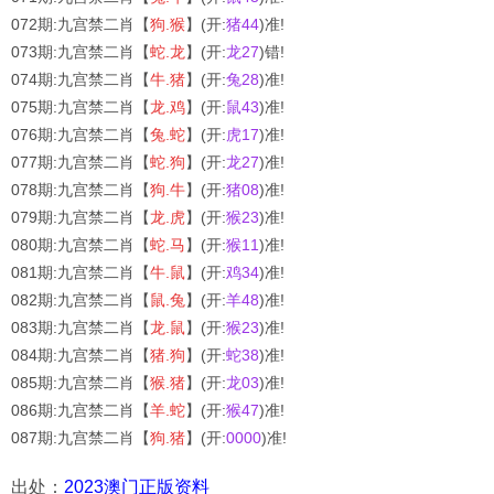
072期:九宫禁二肖【
狗.猴
】(开:
猪44
)准!
073期:九宫禁二肖【
蛇.龙
】(开:
龙27
)错!
074期:九宫禁二肖【
牛.猪
】(开:
兔28
)准!
075期:九宫禁二肖【
龙.鸡
】(开:
鼠43
)准!
076期:九宫禁二肖【
兔.蛇
】(开:
虎17
)准!
077期:九宫禁二肖【
蛇.狗
】(开:
龙27
)准!
078期:九宫禁二肖【
狗.牛
】(开:
猪08
)准!
079期:九宫禁二肖【
龙.虎
】(开:
猴23
)准!
080期:九宫禁二肖【
蛇.马
】(开:
猴11
)准!
081期:九宫禁二肖【
牛.鼠
】(开:
鸡34
)准!
082期:九宫禁二肖【
鼠.兔
】(开:
羊48
)准!
083期:九宫禁二肖【
龙.鼠
】(开:
猴23
)准!
084期:九宫禁二肖【
猪.狗
】(开:
蛇38
)准!
085期:九宫禁二肖【
猴.猪
】(开:
龙03
)准!
086期:九宫禁二肖【
羊.蛇
】(开:
猴47
)准!
087期:九宫禁二肖【
狗.猪
】(开:
0000
)准!
出处：
2023澳门正版资料