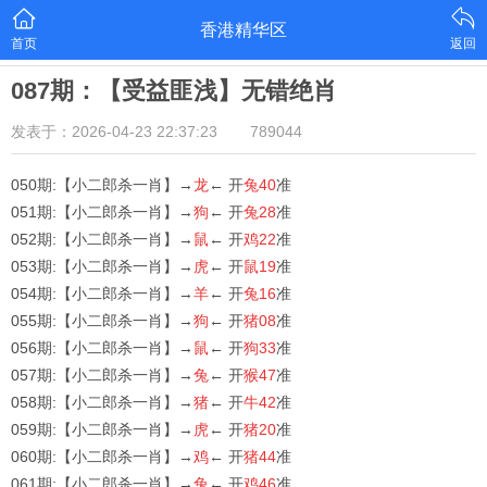
香港精华区
首页
返回
087期：【受益匪浅】无错绝肖
发表于：2026-04-23 22:37:23
789044
050期:【小二郎杀一肖】→
龙
← 开
兔40
准
051期:【小二郎杀一肖】→
狗
← 开
兔28
准
052期:【小二郎杀一肖】→
鼠
← 开
鸡22
准
053期:【小二郎杀一肖】→
虎
← 开
鼠19
准
054期:【小二郎杀一肖】→
羊
← 开
兔16
准
055期:【小二郎杀一肖】→
狗
← 开
猪08
准
056期:【小二郎杀一肖】→
鼠
← 开
狗33
准
057期:【小二郎杀一肖】→
兔
← 开
猴47
准
058期:【小二郎杀一肖】→
猪
← 开
牛42
准
059期:【小二郎杀一肖】→
虎
← 开
猪20
准
060期:【小二郎杀一肖】→
鸡
← 开
猪44
准
061期:【小二郎杀一肖】→
兔
← 开
鸡46
准