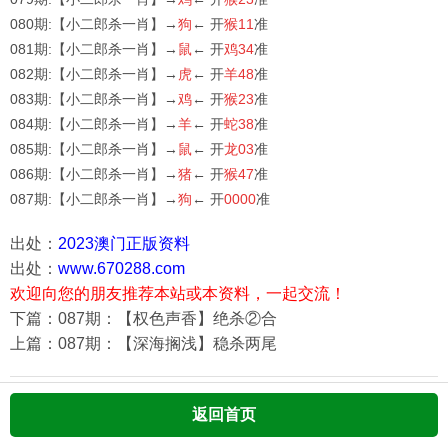
080期:【小二郎杀一肖】→
狗
← 开
猴11
准
081期:【小二郎杀一肖】→
鼠
← 开
鸡34
准
082期:【小二郎杀一肖】→
虎
← 开
羊48
准
083期:【小二郎杀一肖】→
鸡
← 开
猴23
准
084期:【小二郎杀一肖】→
羊
← 开
蛇38
准
085期:【小二郎杀一肖】→
鼠
← 开
龙03
准
086期:【小二郎杀一肖】→
猪
← 开
猴47
准
087期:【小二郎杀一肖】→
狗
← 开
0000
准
出处：
2023澳门正版资料
出处：
www.670288.com
欢迎向您的朋友推荐本站或本资料，一起交流！
下篇：087期：【权色声香】绝杀②合
上篇：087期：【深海搁浅】稳杀两尾
返回首页