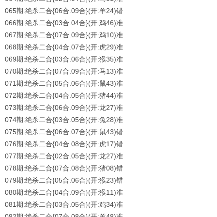
065期:绝杀二合{06合.09合}(开:羊24)错
066期:绝杀二合{03合.04合}(开:鸡46)准
067期:绝杀二合{07合.09合}(开:鸡10)准
068期:绝杀二合{04合.07合}(开:虎29)准
069期:绝杀二合{03合.06合}(开:猴35)准
070期:绝杀二合{07合.09合}(开:马13)准
071期:绝杀二合{05合.06合}(开:鼠43)准
072期:绝杀二合{04合.05合}(开:猪44)准
073期:绝杀二合{06合.09合}(开:龙27)准
074期:绝杀二合{03合.05合}(开:兔28)准
075期:绝杀二合{06合.07合}(开:鼠43)错
076期:绝杀二合{04合.08合}(开:虎17)错
077期:绝杀二合{02合.05合}(开:龙27)准
078期:绝杀二合{07合.08合}(开:猪08)错
079期:绝杀二合{05合.06合}(开:猴23)错
080期:绝杀二合{04合.09合}(开:猴11)准
081期:绝杀二合{03合.05合}(开:鸡34)准
082期:绝杀二合{07合.08合}(开:羊48)准