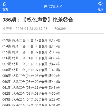
香港精华区
首页
返回
086期：【权色声香】绝杀②合
发表于：2026-04-23 22:37:23
709399
053期:绝杀二合{03合.12合}(开:鼠19)准
054期:绝杀二合{06合.09合}(开:兔16)准
055期:绝杀二合{05合.07合}(开:猪08)准
056期:绝杀二合{04合.09合}(开:狗33)准
057期:绝杀二合{03合.06合}(开:虎47)准
058期:绝杀二合{06合.07合}(开:牛42)错
059期:绝杀二合{04合.05合}(开:猪20)准
060期:绝杀二合{08合.09合}(开:猪44)错
061期:绝杀二合{05合.11合}(开:鸡46)准
062期:绝杀二合{03合.09合}(开:牛30)准
063期:绝杀二合{04合.05合}(开:龙27)准
064期:绝杀二合{02合.04合}(开:马01)准