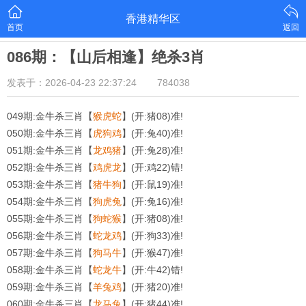
香港精华区
首页
返回
086期：【山后相逢】绝杀3肖
发表于：2026-04-23 22:37:24
784038
049期:金牛杀三肖【
猴虎蛇
】(开:猪08)准!
050期:金牛杀三肖【
虎狗鸡
】(开:兔40)准!
051期:金牛杀三肖【
龙鸡猪
】(开:兔28)准!
052期:金牛杀三肖【
鸡虎龙
】(开:鸡22)错!
053期:金牛杀三肖【
猪牛狗
】(开:鼠19)准!
054期:金牛杀三肖【
狗虎兔
】(开:兔16)准!
055期:金牛杀三肖【
狗蛇猴
】(开:猪08)准!
056期:金牛杀三肖【
蛇龙鸡
】(开:狗33)准!
057期:金牛杀三肖【
狗马牛
】(开:猴47)准!
058期:金牛杀三肖【
蛇龙牛
】(开:牛42)错!
059期:金牛杀三肖【
羊兔鸡
】(开:猪20)准!
060期:金牛杀三肖【
龙马兔
】(开:猪44)准!