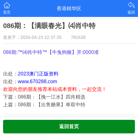
香港精华区
首页
返回
086期：【满眼春光】⑷肖中特
发表于：2026-04-23 22:37:25
781628
086期:™⑷肖中特™【
牛兔狗猴
】开:0000准
出处：
2023澳门正版资料
出处：
www.670288.com
欢迎向您的朋友推荐本站或本资料，一起交流！
下篇：086期：【挽一江水】四肖精选
上篇：086期：【出售糖果】单双中特
返回首页