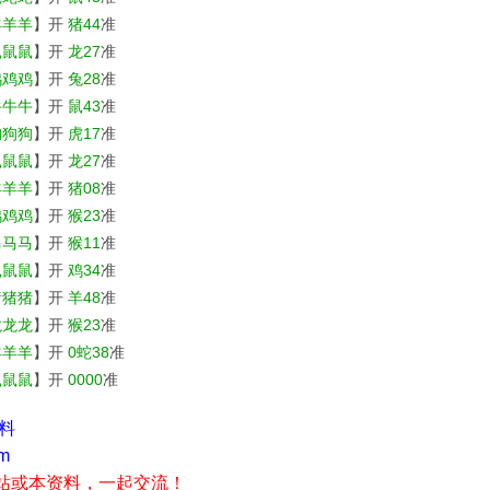
羊羊羊
】开
猪44
准
鼠鼠鼠
】开
龙27
准
鸡鸡鸡
】开
兔28
准
牛牛牛
】开
鼠43
准
狗狗狗
】开
虎17
准
鼠鼠鼠
】开
龙27
准
羊羊羊
】开
猪08
准
鸡鸡鸡
】开
猴23
准
马马马
】开
猴11
准
鼠鼠鼠
】开
鸡34
准
猪猪猪
】开
羊48
准
龙龙龙
】开
猴23
准
羊羊羊
】开
0蛇38
准
鼠鼠鼠
】开
0000
准
资料
m
站或本资料，一起交流！