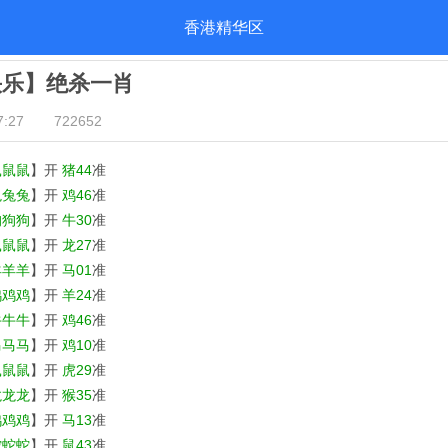
香港精华区
快乐】绝杀一肖
:27
722652
鼠鼠鼠
】开
猪44
准
兔兔兔
】开
鸡46
准
狗狗狗
】开
牛30
准
鼠鼠鼠
】开
龙27
准
羊羊羊
】开
马01
准
鸡鸡鸡
】开
羊24
准
牛牛牛
】开
鸡46
准
马马马
】开
鸡10
准
鼠鼠鼠
】开
虎29
准
龙龙龙
】开
猴35
准
鸡鸡鸡
】开
马13
准
蛇蛇蛇
】开
鼠43
准