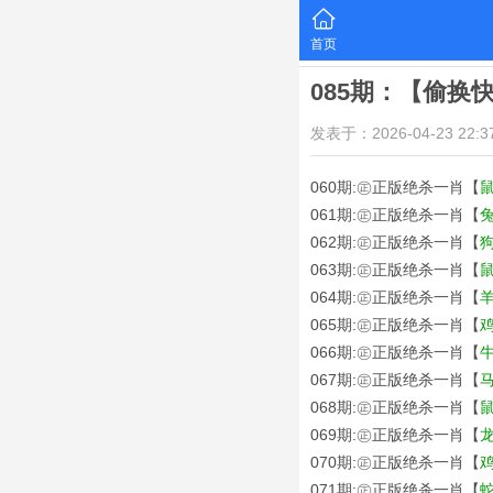
首页
085期：【偷换
发表于：2026-04-23 22:37
060期:㊣正版绝杀一肖【
061期:㊣正版绝杀一肖【
062期:㊣正版绝杀一肖【
063期:㊣正版绝杀一肖【
064期:㊣正版绝杀一肖【
065期:㊣正版绝杀一肖【
066期:㊣正版绝杀一肖【
067期:㊣正版绝杀一肖【
068期:㊣正版绝杀一肖【
069期:㊣正版绝杀一肖【
070期:㊣正版绝杀一肖【
071期:㊣正版绝杀一肖【