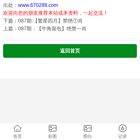
出处：
www.670288.com
欢迎向您的朋友推荐本站或本资料，一起交流！
下篇：087期:【繁星四月】禁绝①肖
上篇：087期：【牛角面包】绝禁一肖
返回首页
首页
彩图
黑白
记录