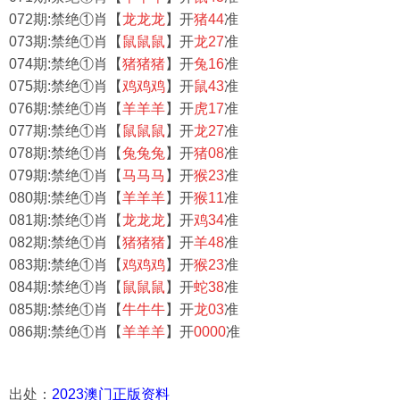
072期:禁绝①肖【
龙龙龙
】开
猪44
准
073期:禁绝①肖【
鼠鼠鼠
】开
龙27
准
074期:禁绝①肖【
猪猪猪
】开
兔16
准
075期:禁绝①肖【
鸡鸡鸡
】开
鼠43
准
076期:禁绝①肖【
羊羊羊
】开
虎17
准
077期:禁绝①肖【
鼠鼠鼠
】开
龙27
准
078期:禁绝①肖【
兔兔兔
】开
猪08
准
079期:禁绝①肖【
马马马
】开
猴23
准
080期:禁绝①肖【
羊羊羊
】开
猴11
准
081期:禁绝①肖【
龙龙龙
】开
鸡34
准
082期:禁绝①肖【
猪猪猪
】开
羊48
准
083期:禁绝①肖【
鸡鸡鸡
】开
猴23
准
084期:禁绝①肖【
鼠鼠鼠
】开
蛇38
准
085期:禁绝①肖【
牛牛牛
】开
龙03
准
086期:禁绝①肖【
羊羊羊
】开
0000
准
出处：
2023澳门正版资料