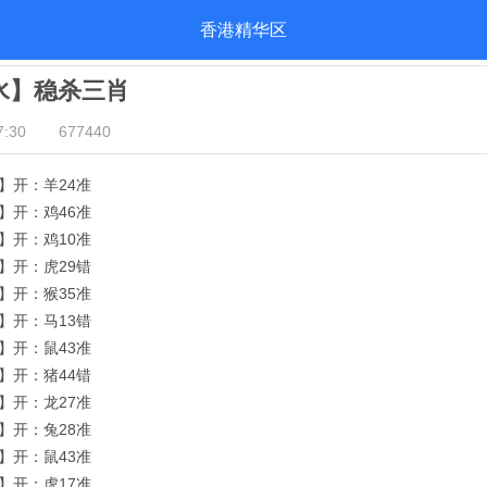
香港精华区
四水】稳杀三肖
:30
677440
】开：羊24准
】开：鸡46准
】开：鸡10准
】开：虎29错
】开：猴35准
】开：马13错
】开：鼠43准
】开：猪44错
】开：龙27准
】开：兔28准
】开：鼠43准
】开：虎17准