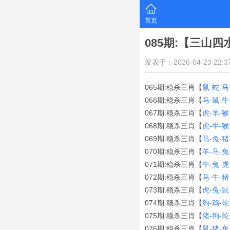
首页
085期:【三山
发表于：2026-04-23 22:37
065期:稳杀三肖【
鼠-蛇-马
066期:稳杀三肖【
马-鼠-牛
067期:稳杀三肖【
虎-羊-猴
068期:稳杀三肖【
虎-牛-猴
069期:稳杀三肖【
马-兔-猪
070期:稳杀三肖【
羊-马-兔
071期:稳杀三肖【
牛-兔-虎
072期:稳杀三肖【
马-牛-猪
073期:稳杀三肖【
虎-兔-鼠
074期:稳杀三肖【
狗-鸡-蛇
075期:稳杀三肖【
猪-狗-蛇
076期:稳杀三肖【
鼠-猪-兔