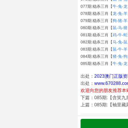
077期:稳杀三肖【
牛-兔-龙
078期:稳杀三肖【
龙-兔-羊
079期:稳杀三肖【
狗-猪-羊
080期:稳杀三肖【
鼠-马-猪
081期:稳杀三肖【
鸡-牛-蛇
082期:稳杀三肖【
马-兔-鼠
083期:稳杀三肖【
鼠-牛-羊
084期:稳杀三肖【
猪-兔-狗
085期:稳杀三肖【
牛-兔-龙
出处：
2023澳门正版
出处：
www.670288.co
欢迎向您的朋友推荐本
下篇：085期:【含笑
上篇：085期:【袖里