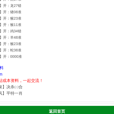
】开：龙27错
】开：猪08准
】开：猴23准
】开：猴11准
】开：鸡34错
】开：羊48准
】开：猴23准
】开：蛇38准
】开：0000准
资料
m
站或本资料，一起交流！
九泉】决杀㈡合
藏风】平特一肖
返回首页