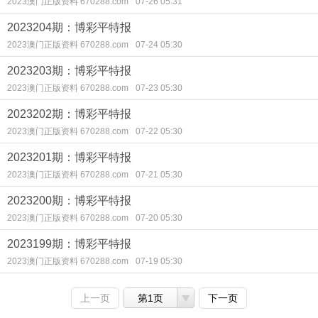
2023澳门正版资料 670288.com
07-26 05:31
2023204期：博彩平特报
2023澳门正版资料 670288.com
07-24 05:30
2023203期：博彩平特报
2023澳门正版资料 670288.com
07-23 05:30
2023202期：博彩平特报
2023澳门正版资料 670288.com
07-22 05:30
2023201期：博彩平特报
2023澳门正版资料 670288.com
07-21 05:30
2023200期：博彩平特报
2023澳门正版资料 670288.com
07-20 05:30
2023199期：博彩平特报
2023澳门正版资料 670288.com
07-19 05:30
上一页
第1页
下一页