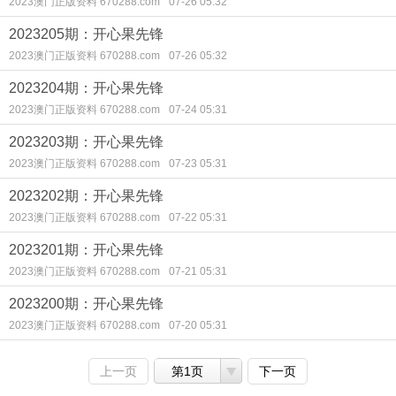
2023澳门正版资料 670288.com
07-26 05:32
2023205期：开心果先锋
2023澳门正版资料 670288.com
07-26 05:32
2023204期：开心果先锋
2023澳门正版资料 670288.com
07-24 05:31
2023203期：开心果先锋
2023澳门正版资料 670288.com
07-23 05:31
2023202期：开心果先锋
2023澳门正版资料 670288.com
07-22 05:31
2023201期：开心果先锋
2023澳门正版资料 670288.com
07-21 05:31
2023200期：开心果先锋
2023澳门正版资料 670288.com
07-20 05:31
上一页
第1页
下一页