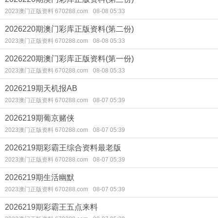
2023澳门正版资料 670288.com
08-08 05:33
2026220期澳门彩库正版资料(第二份)
2023澳门正版资料 670288.com
08-08 05:33
2026220期澳门彩库正版资料(第一份)
2023澳门正版资料 670288.com
08-08 05:33
2026219期天机报AB
2023澳门正版资料 670288.com
08-07 05:39
2026219期葡京赌侠
2023澳门正版资料 670288.com
08-07 05:39
2026219期彩霸王综合资料最老版
2023澳门正版资料 670288.com
08-07 05:39
2026219期生活幽默
2023澳门正版资料 670288.com
08-07 05:39
2026219期彩霸王五点来料