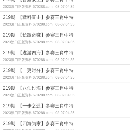
2023澳门正版资料 670288.com
08-07 04:35
219期: 【猛料直击】参赛三肖中特
2023澳门正版资料 670288.com
08-07 04:35
219期: 【长跟必赚】参赛三肖中特
2023澳门正版资料 670288.com
08-07 04:35
219期: 【遨游四海】参赛三肖中特
2023澳门正版资料 670288.com
08-07 04:35
219期: 【二更时分】参赛三肖中特
2023澳门正版资料 670288.com
08-07 04:35
219期: 【八仙过海】参赛三肖中特
2023澳门正版资料 670288.com
08-07 04:35
219期: 【一步之遥】参赛三肖中特
2023澳门正版资料 670288.com
08-07 04:35
219期: 【四海为家】参赛三肖中特