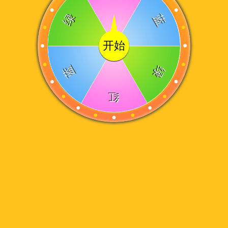
绿
蓝
开始
蓝
绿
红