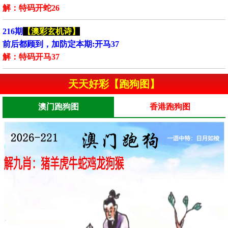
解：特码开蛇26
216期
【澳彩玄机诗】
前后都顾到，加防定本期:开马37
解：特码开马37
天天好彩【跑狗图】
澳门跑狗图
香港跑狗图