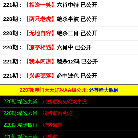
221期：
【相逢一笑】
六肖中特 已公开
220期：
【两只老虎】
绝杀半波 已公开
220期：
【无地自容】
绝杀三肖 已公开
220期：
【凉亭相遇】
六肖中 已公开
221期：
【我本闲凉】
稳杀12码 已公开
221期：
【兴趣部落】
必中波色 已公开
220期:澳门天天好彩AA级公开;
还等啥大胆砸
220期:精选九肖：
鸡猪猴狗兔蛇龙牛虎
220期:精选六肖：
鸡猪猴狗兔蛇
220期:精选四肖：
鸡猪猴狗
220期:精选三肖：
鸡猪猴