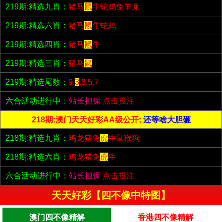
219期:精选九肖：
猪马
鼠
牛蛇鸡兔羊龙
219期:精选六肖：
猪马
鼠
牛蛇鸡
219期:精选四肖：
猪马
鼠
牛
219期:精选三肖：
猪马
鼠
219期:精选尾数：
9.
3
.8.5.7
六合活动进行中：
站长担保
点击投注
218期:澳门天天好彩AA级公开;
还等啥大胆砸
218期:精选九肖：
鸡龙猪兔
虎
牛鼠猴狗
218期:精选六肖：
鸡龙猪兔
虎
牛
六合活动进行中：
站长担保
点击投注
天天好彩【四不像中特图】
澳门四不像精解
香港四不像精解