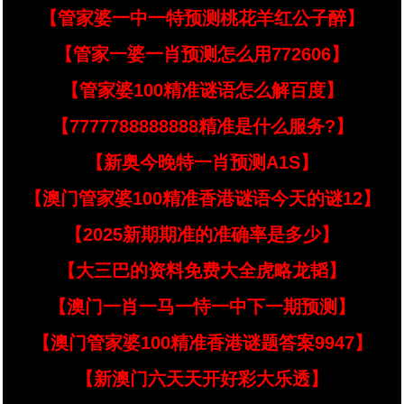
【管家婆一中一特预测桃花羊红公子醉】
【管家一婆一肖预测怎么用772606】
【管家婆100精准谜语怎么解百度】
【7777788888888精准是什么服务?】
【新奥今晚特一肖预测A1S】
【澳门管家婆100精准香港谜语今天的谜12】
【2025新期期准的准确率是多少】
【大三巴的资料免费大全虎略龙韬】
【澳门一肖一马一恃一中下一期预测】
【澳门管家婆100精准香港谜题答案9947】
【新澳门六天天开好彩大乐透】