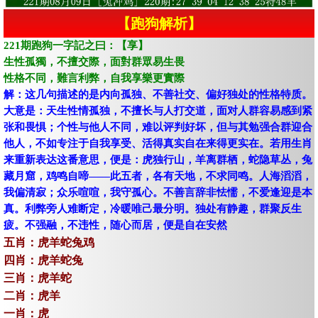
【跑狗解析】
221期跑狗一字記之曰：【享】
生性孤獨，不擅交際，面對群眾易生畏
性格不同，難言利弊，自我享樂更實際
解：这几句描述的是内向孤独、不善社交、偏好独处的性格特质。
大意是：天生性情孤独，不擅长与人打交道，面对人群容易感到紧
张和畏惧；个性与他人不同，难以评判好坏，但与其勉强合群迎合
他人，不如专注于自我享受、活得真实自在来得更实在。若用生肖
来重新表达这番意思，便是：虎独行山，羊离群栖，蛇隐草丛，兔
藏月窟，鸡鸣自啼——此五者，各有天地，不求同鸣。人海滔滔，
我偏清寂；众乐喧喧，我守孤心。不善言辞非怯懦，不爱逢迎是本
真。利弊旁人难断定，冷暖唯己最分明。独处有静趣，群聚反生
疲。不强融，不违性，随心而居，便是自在安然
五肖：虎羊蛇兔鸡
四肖：虎羊蛇兔
三肖：虎羊蛇
二肖：虎羊
一肖：虎