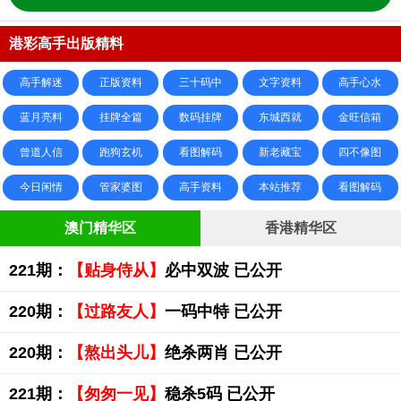
港彩高手出版精料
高手解迷
正版资料
三十码中
文字资料
高手心水
蓝月亮料
挂牌全篇
数码挂牌
东城西就
金旺信箱
曾道人信
跑狗玄机
看图解码
新老藏宝
四不像图
今日闲情
管家婆图
高手资料
本站推荐
看图解码
澳门精华区
香港精华区
221期：
【贴身侍从】
必中双波 已公开
220期：
【过路友人】
一码中特 已公开
220期：
【熬出头儿】
绝杀两肖 已公开
221期：
【匆匆一见】
稳杀5码 已公开