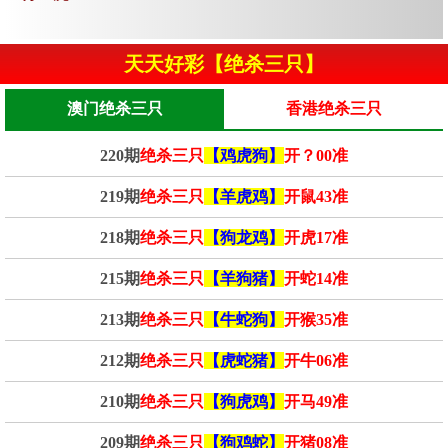
天天好彩【绝杀三只】
澳门绝杀三只
香港绝杀三只
220期
绝杀三只
【鸡虎狗】
开？00准
219期
绝杀三只
【羊虎鸡】
开鼠43准
218期
绝杀三只
【狗龙鸡】
开虎17准
215期
绝杀三只
【羊狗猪】
开蛇14准
213期
绝杀三只
【牛蛇狗】
开猴35准
212期
绝杀三只
【虎蛇猪】
开牛06准
210期
绝杀三只
【狗虎鸡】
开马49准
209期
绝杀三只
【狗鸡蛇】
开猪08准