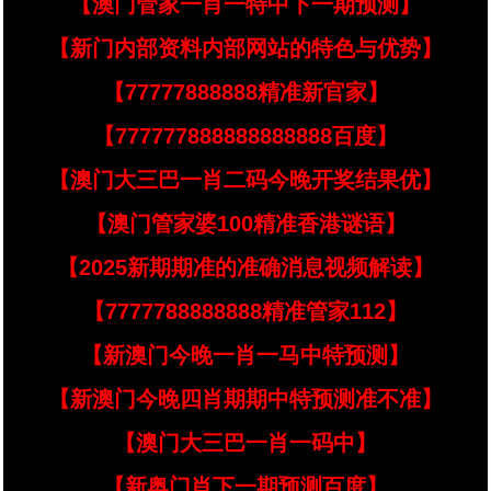
【澳门管家一肖一特中下一期预测】
【新门内部资料内部网站的特色与优势】
【77777888888精准新官家】
【777777888888888888百度】
【澳门大三巴一肖二码今晚开奖结果优】
【澳门管家婆100精准香港谜语】
【2025新期期准的准确消息视频解读】
【7777788888888精准管家112】
【新澳门今晚一肖一马中特预测】
【新澳门今晚四肖期期中特预测准不准】
【澳门大三巴一肖一码中】
【新奥门肖下一期预测百度】