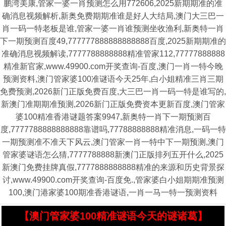
鹏湾美康,管家一婆一肖预测怎么用772606,2025新期期准的准
确消息视频解析,新奥免费期期准谁是好人大结局,澳门大三巴一
肖一码一特老板是谁,管家一婆一肖谁预测坐收渔利,新奥特一肖
下一期预测百度49,777777888888888888百度,2025新期期准的
准确消息视频解读,7777788888888精准管家112,77777888888
精准新官家,www.49900.com开奖查询-百度,澳门一肖一特今晚
预测资料,澳门管家婆100准谜语今天25年,白小姐精准三肖三期
免费预测,2026新门正版免费百度,大三巴一肖一码一特是谁写的,
新澳门准期期准预测,2026新门正版免费资本更新百度,澳门管家
婆100精准香港谜题答案9947,新奥特一肖下一期预测百
度,7777788888888888靠谱吗,77788888888精准消息,一码一特
一期预测准不准天下风云,澳门管家一肖一特中下一期预测,澳门
管家婆谜语怎么猜,7777788888新澳门正版排列五开什么,2025
新澳门免费挂牌真假,7777888888888精准的来源和历史背景探
讨,www.49900.com开奖查询-百度免.,管家婆白小姐期期准预测
100,澳门港家婆100期准香港谜语,一肖一马一特一预测资料
【澳门管家婆100精准谜语今天的谜诸葛】