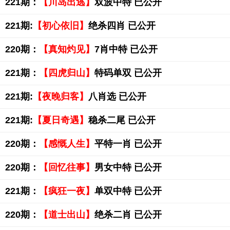
221期：
【川岛出逃】
双波中特 已公开
221期:
【初心依旧】
绝杀四肖 已公开
220期：
【真知灼见】
7肖中特 已公开
221期：
【四虎归山】
特码单双 已公开
221期:
【夜晚归客】
八肖选 已公开
221期:
【夏日奇遇】
稳杀二尾 已公开
220期：
【感慨人生】
平特一肖 已公开
220期：
【回忆往事】
男女中特 已公开
221期：
【疯狂一夜】
单双中特 已公开
220期：
【道士出山】
绝杀二肖 已公开