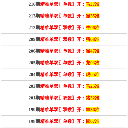
216期
精准单双〖单数〗开：
马37准
213期
精准单双〖单数〗开：
猴35准
212期
精准单双〖双数〗开：
牛06准
209期
精准单双〖双数〗开：
猪08准
206期
精准单双〖单数〗开：
猴47准
205期
精准单双〖单数〗开：
龙03准
204期
精准单双〖单数〗开：
虎05准
203期
精准单双〖单数〗开：
马25准
201期
精准单双〖双数〗开：
猪32准
199期
精准单双〖双数〗开：
羊36准
198期
精准单双〖单数〗开：
鼠07准