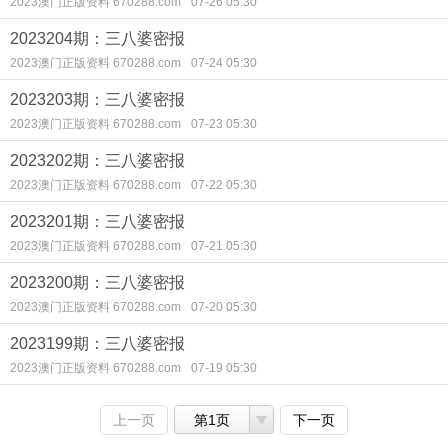
2023澳门正版资料 670288.com
07-26 05:30
2023204期：三八婆密报
2023澳门正版资料 670288.com
07-24 05:30
2023203期：三八婆密报
2023澳门正版资料 670288.com
07-23 05:30
2023202期：三八婆密报
2023澳门正版资料 670288.com
07-22 05:30
2023201期：三八婆密报
2023澳门正版资料 670288.com
07-21 05:30
2023200期：三八婆密报
2023澳门正版资料 670288.com
07-20 05:30
2023199期：三八婆密报
2023澳门正版资料 670288.com
07-19 05:30
上一页
第1页
下一页