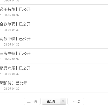
m
08-07 04:32
>【必杀特段】已公开
m
08-07 04:32
>【合数单双】已公开
m
08-07 04:32
>【两波中特】已公开
m
08-07 04:32
>【三头中特】已公开
m
08-07 04:32
>【极品六尾】已公开
m
08-07 04:32
【6选1肖】已公开
m
08-07 04:32
上一页
第1页
下一页