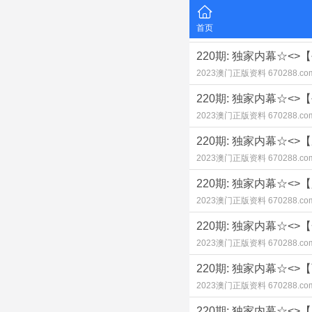
首页
220期: 独家内幕☆<
2023澳门正版资料 670288.co
220期: 独家内幕☆<
2023澳门正版资料 670288.co
220期: 独家内幕☆<
2023澳门正版资料 670288.co
220期: 独家内幕☆<
2023澳门正版资料 670288.co
220期: 独家内幕☆<
2023澳门正版资料 670288.co
220期: 独家内幕☆<
2023澳门正版资料 670288.co
220期: 独家内幕☆<