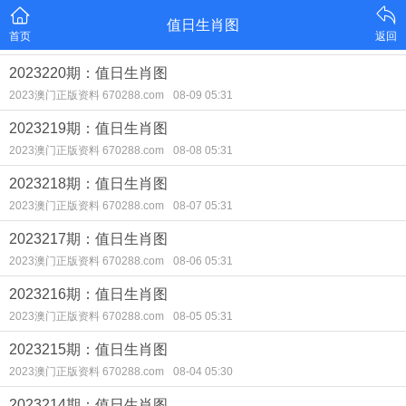
值日生肖图
首页
返回
2023220期：值日生肖图
2023澳门正版资料 670288.com
08-09 05:31
2023219期：值日生肖图
2023澳门正版资料 670288.com
08-08 05:31
2023218期：值日生肖图
2023澳门正版资料 670288.com
08-07 05:31
2023217期：值日生肖图
2023澳门正版资料 670288.com
08-06 05:31
2023216期：值日生肖图
2023澳门正版资料 670288.com
08-05 05:31
2023215期：值日生肖图
2023澳门正版资料 670288.com
08-04 05:30
2023214期：值日生肖图