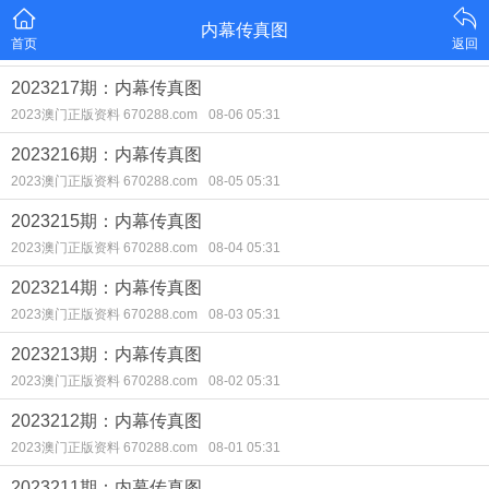
内幕传真图
首页
返回
2023217期：内幕传真图
2023澳门正版资料 670288.com
08-06 05:31
2023216期：内幕传真图
2023澳门正版资料 670288.com
08-05 05:31
2023215期：内幕传真图
2023澳门正版资料 670288.com
08-04 05:31
2023214期：内幕传真图
2023澳门正版资料 670288.com
08-03 05:31
2023213期：内幕传真图
2023澳门正版资料 670288.com
08-02 05:31
2023212期：内幕传真图
2023澳门正版资料 670288.com
08-01 05:31
2023211期：内幕传真图