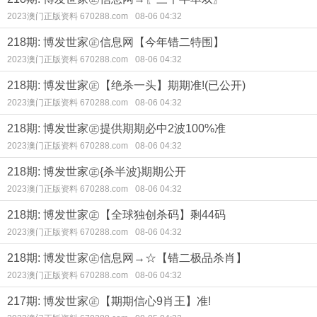
2023澳门正版资料 670288.com
08-06 04:32
218期: 博发世家㊣信息网【今年错二特围】
2023澳门正版资料 670288.com
08-06 04:32
218期: 博发世家㊣【绝杀一头】期期准!(已公开)
2023澳门正版资料 670288.com
08-06 04:32
218期: 博发世家㊣提供期期必中2波100%准
2023澳门正版资料 670288.com
08-06 04:32
218期: 博发世家㊣{杀半波}期期公开
2023澳门正版资料 670288.com
08-06 04:32
218期: 博发世家㊣【全球独创杀码】剩44码
2023澳门正版资料 670288.com
08-06 04:32
218期: 博发世家㊣信息网→☆【错二极品杀肖】
2023澳门正版资料 670288.com
08-06 04:32
217期: 博发世家㊣【期期信心9肖王】准!