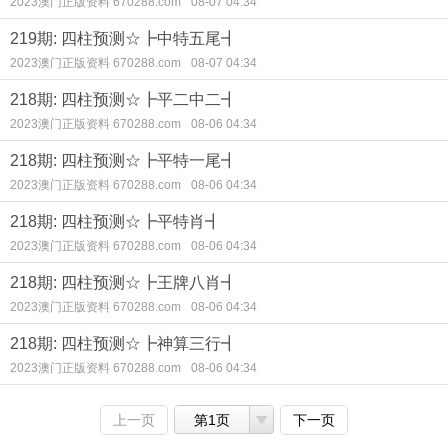
2023澳门正版资料 670288.com
08-07 04:34
219期: 四柱预测☆┣中特五尾┫
2023澳门正版资料 670288.com
08-07 04:34
218期: 四柱预测☆┣平二中二┫
2023澳门正版资料 670288.com
08-06 04:34
218期: 四柱预测☆┣平特一尾┫
2023澳门正版资料 670288.com
08-06 04:34
218期: 四柱预测☆┣平特肖┫
2023澳门正版资料 670288.com
08-06 04:34
218期: 四柱预测☆┣王牌八肖┫
2023澳门正版资料 670288.com
08-06 04:34
218期: 四柱预测☆┣神算三行┫
2023澳门正版资料 670288.com
08-06 04:34
上一页
第1页
下一页