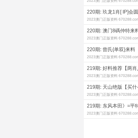
2023澳门正版资料 670288.co
220期: 玖龙1肖[ IP]会
2023澳门正版资料 670288.co
220期: 澳门8碼仲特来
2023澳门正版资料 670288.co
220期: 曾氏{单双}来料
2023澳门正版资料 670288.co
219期: 好料推荐【两
2023澳门正版资料 670288.co
219期: 天山绝版【
2023澳门正版资料 670288.co
219期: 东风本田》=
2023澳门正版资料 670288.co