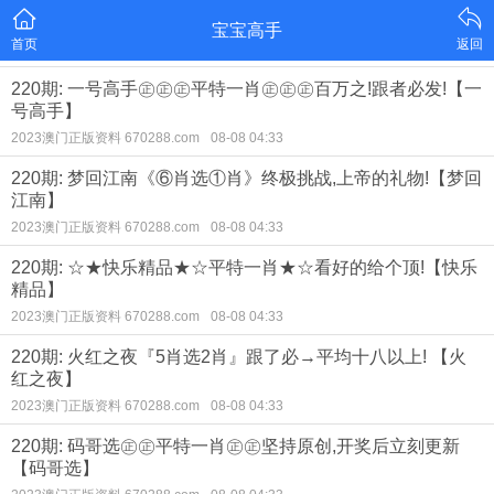
宝宝高手
首页
返回
220期: 一号高手㊣㊣㊣平特一肖㊣㊣㊣百万之!跟者必发!【一
号高手】
2023澳门正版资料 670288.com
08-08 04:33
220期: 梦回江南《⑥肖选①肖》终极挑战,上帝的礼物!【梦回
江南】
2023澳门正版资料 670288.com
08-08 04:33
220期: ☆★快乐精品★☆平特一肖★☆看好的给个顶!【快乐
精品】
2023澳门正版资料 670288.com
08-08 04:33
220期: 火红之夜『5肖选2肖』跟了必→平均十八以上! 【火
红之夜】
2023澳门正版资料 670288.com
08-08 04:33
220期: 码哥选㊣㊣平特一肖㊣㊣坚持原创,开奖后立刻更新
【码哥选】