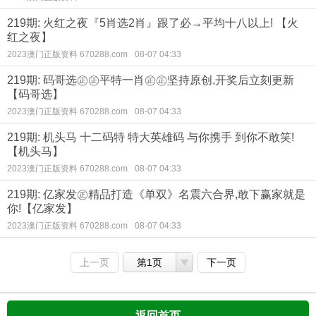
219期: 火红之夜『5肖选2肖』跟了必→平均十八以上! 【火
红之夜】
2023澳门正版资料 670288.com
08-07 04:33
219期: 码哥选㊣㊣平特一肖㊣㊣坚持原创,开奖后立刻更新
【码哥选】
2023澳门正版资料 670288.com
08-07 04:33
219期: 机头马 十二码特 特大英雄码 与你携手 到你不敢笑!
【机头马】
2023澳门正版资料 670288.com
08-07 04:33
219期: 亿家发㊣精品打造《单双》名震六合界,敢下赢家就是
你!【亿家发】
2023澳门正版资料 670288.com
08-07 04:33
上一页
第1页
下一页
返回首页