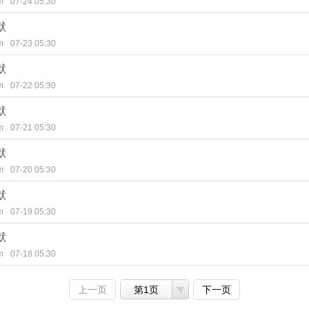
m
07-24 05:30
默
m
07-23 05:30
默
m
07-22 05:30
默
m
07-21 05:30
默
m
07-20 05:30
默
m
07-19 05:30
默
m
07-18 05:30
上一页
第1页
下一页