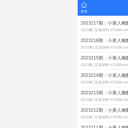
首页
2023217期：小黄人幽
2023澳门正版资料 670288.co
2023216期：小黄人幽
2023澳门正版资料 670288.co
2023215期：小黄人幽
2023澳门正版资料 670288.co
2023214期：小黄人幽
2023澳门正版资料 670288.co
2023213期：小黄人幽
2023澳门正版资料 670288.co
2023212期：小黄人幽
2023澳门正版资料 670288.co
2023211期：小黄人幽