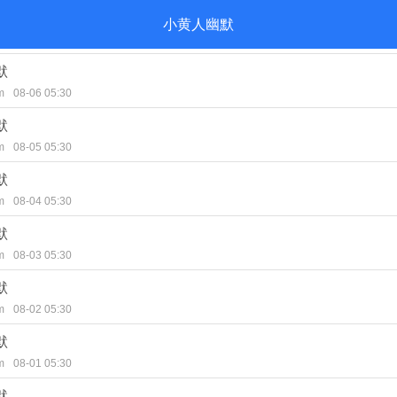
小黄人幽默
默
m
08-06 05:30
默
m
08-05 05:30
默
m
08-04 05:30
默
m
08-03 05:30
默
m
08-02 05:30
默
m
08-01 05:30
默