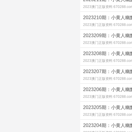
2023澳门正版资料 670288.co
2023210期：小黄人幽
2023澳门正版资料 670288.co
2023209期：小黄人幽
2023澳门正版资料 670288.co
2023208期：小黄人幽
2023澳门正版资料 670288.co
2023207期：小黄人幽
2023澳门正版资料 670288.co
2023206期：小黄人幽
2023澳门正版资料 670288.co
2023205期：小黄人幽
2023澳门正版资料 670288.co
2023204期：小黄人幽