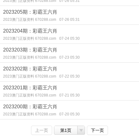
2023澳门正版资料 670288.com
07-26 05:31
2023205期：彩霸王六肖
2023澳门正版资料 670288.com
07-26 05:31
2023204期：彩霸王六肖
2023澳门正版资料 670288.com
07-24 05:30
2023203期：彩霸王六肖
2023澳门正版资料 670288.com
07-23 05:30
2023202期：彩霸王六肖
2023澳门正版资料 670288.com
07-22 05:30
2023201期：彩霸王六肖
2023澳门正版资料 670288.com
07-21 05:30
2023200期：彩霸王六肖
2023澳门正版资料 670288.com
07-20 05:30
上一页
第1页
下一页