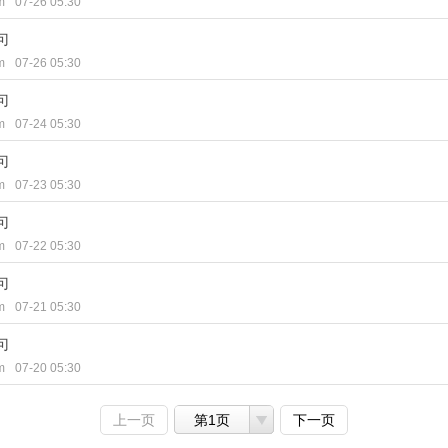
m
07-26 05:30
句
m
07-26 05:30
句
m
07-24 05:30
句
m
07-23 05:30
句
m
07-22 05:30
句
m
07-21 05:30
句
m
07-20 05:30
上一页
第1页
下一页