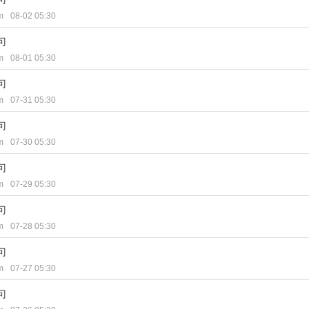
m
08-02 05:30
句
m
08-01 05:30
句
m
07-31 05:30
句
m
07-30 05:30
句
m
07-29 05:30
句
m
07-28 05:30
句
m
07-27 05:30
句