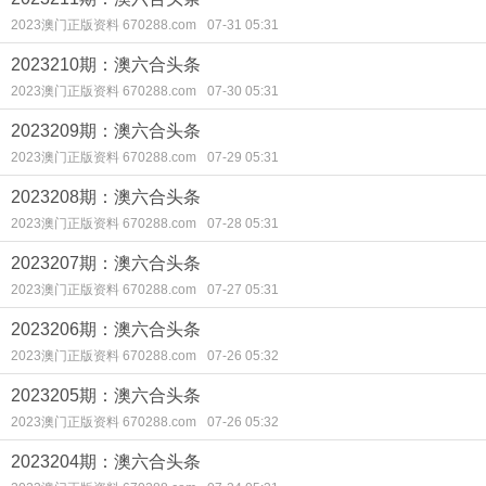
2023澳门正版资料 670288.com
07-31 05:31
2023210期：澳六合头条
2023澳门正版资料 670288.com
07-30 05:31
2023209期：澳六合头条
2023澳门正版资料 670288.com
07-29 05:31
2023208期：澳六合头条
2023澳门正版资料 670288.com
07-28 05:31
2023207期：澳六合头条
2023澳门正版资料 670288.com
07-27 05:31
2023206期：澳六合头条
2023澳门正版资料 670288.com
07-26 05:32
2023205期：澳六合头条
2023澳门正版资料 670288.com
07-26 05:32
2023204期：澳六合头条