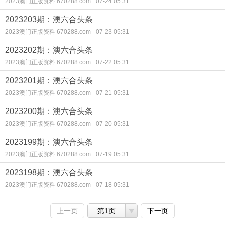
2023澳门正版资料 670288.com
07-24 05:31
2023203期：澳六合头条
2023澳门正版资料 670288.com
07-23 05:31
2023202期：澳六合头条
2023澳门正版资料 670288.com
07-22 05:31
2023201期：澳六合头条
2023澳门正版资料 670288.com
07-21 05:31
2023200期：澳六合头条
2023澳门正版资料 670288.com
07-20 05:31
2023199期：澳六合头条
2023澳门正版资料 670288.com
07-19 05:31
2023198期：澳六合头条
2023澳门正版资料 670288.com
07-18 05:31
上一页
第1页
下一页