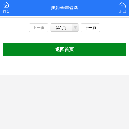
澳彩全年资料
首页
返回
上一页
第1页
下一页
返回首页