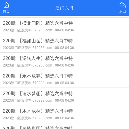
澳门六肖
首页
返回
220期: 【摆龙门阵】精选六肖中特
2023澳门正版资料 670288.com
08-08 04:36
220期: 【福如山岳】精选六肖中特
2023澳门正版资料 670288.com
08-08 04:36
220期: 【逆转人生】精选六肖中特
2023澳门正版资料 670288.com
08-08 04:36
220期: 【永不放弃】精选六肖中特
2023澳门正版资料 670288.com
08-08 04:36
220期: 【追求梦想】精选六肖中特
2023澳门正版资料 670288.com
08-08 04:36
220期: 【木木成林】精选六肖中特
2023澳门正版资料 670288.com
08-08 04:36
220期: 【顶峰集团】精选六肖中特