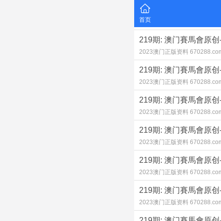
首页
219期: 澳门賽馬會原
2023澳门正版资料 670288.co
219期: 澳门賽馬會原
2023澳门正版资料 670288.co
219期: 澳门賽馬會原
2023澳门正版资料 670288.co
219期: 澳门賽馬會原
2023澳门正版资料 670288.co
219期: 澳门賽馬會原
2023澳门正版资料 670288.co
219期: 澳门賽馬會原
2023澳门正版资料 670288.co
219期: 澳门賽馬會原