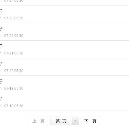
m
07-24 05:30
仔
m
07-23 05:30
仔
m
07-22 05:30
仔
m
07-21 05:30
仔
m
07-20 05:30
仔
m
07-19 05:30
仔
m
07-18 05:30
上一页
第1页
下一页