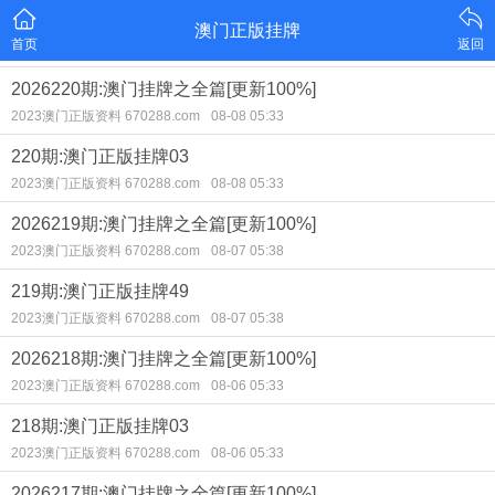
澳门正版挂牌
首页
返回
2026220期:澳门挂牌之全篇[更新100%]
2023澳门正版资料 670288.com
08-08 05:33
220期:澳门正版挂牌03
2023澳门正版资料 670288.com
08-08 05:33
2026219期:澳门挂牌之全篇[更新100%]
2023澳门正版资料 670288.com
08-07 05:38
219期:澳门正版挂牌49
2023澳门正版资料 670288.com
08-07 05:38
2026218期:澳门挂牌之全篇[更新100%]
2023澳门正版资料 670288.com
08-06 05:33
218期:澳门正版挂牌03
2023澳门正版资料 670288.com
08-06 05:33
2026217期:澳门挂牌之全篇[更新100%]