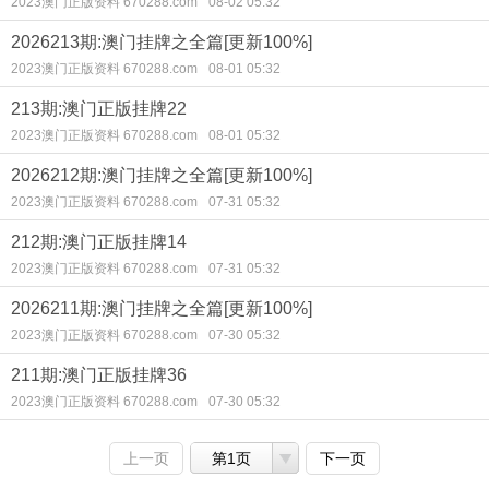
2023澳门正版资料 670288.com
08-02 05:32
2026213期:澳门挂牌之全篇[更新100%]
2023澳门正版资料 670288.com
08-01 05:32
213期:澳门正版挂牌22
2023澳门正版资料 670288.com
08-01 05:32
2026212期:澳门挂牌之全篇[更新100%]
2023澳门正版资料 670288.com
07-31 05:32
212期:澳门正版挂牌14
2023澳门正版资料 670288.com
07-31 05:32
2026211期:澳门挂牌之全篇[更新100%]
2023澳门正版资料 670288.com
07-30 05:32
211期:澳门正版挂牌36
2023澳门正版资料 670288.com
07-30 05:32
上一页
第1页
下一页