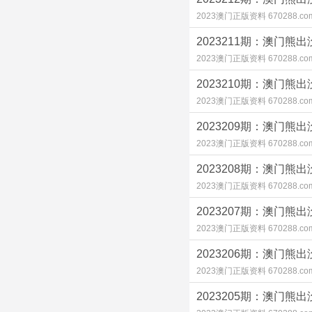
2023澳门正版资料 670288.co
2023211期：澳门熊出
2023澳门正版资料 670288.co
2023210期：澳门熊出
2023澳门正版资料 670288.co
2023209期：澳门熊出
2023澳门正版资料 670288.co
2023208期：澳门熊出
2023澳门正版资料 670288.co
2023207期：澳门熊出
2023澳门正版资料 670288.co
2023206期：澳门熊出
2023澳门正版资料 670288.co
2023205期：澳门熊出