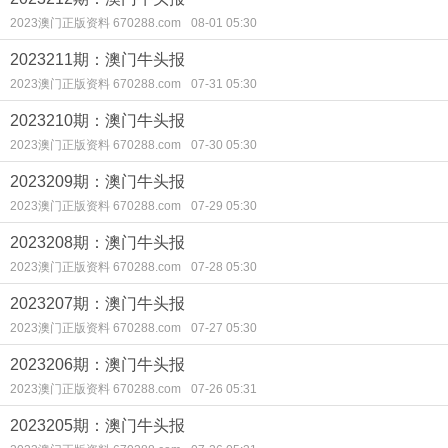
2023澳门正版资料 670288.com
08-01 05:30
2023211期：澳门牛头报
2023澳门正版资料 670288.com
07-31 05:30
2023210期：澳门牛头报
2023澳门正版资料 670288.com
07-30 05:30
2023209期：澳门牛头报
2023澳门正版资料 670288.com
07-29 05:30
2023208期：澳门牛头报
2023澳门正版资料 670288.com
07-28 05:30
2023207期：澳门牛头报
2023澳门正版资料 670288.com
07-27 05:30
2023206期：澳门牛头报
2023澳门正版资料 670288.com
07-26 05:31
2023205期：澳门牛头报