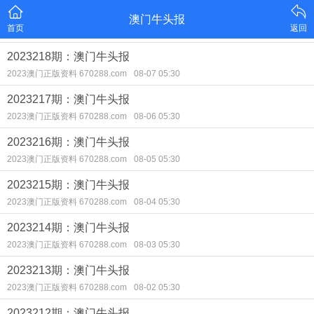
澳门牛头报
首页
返回
2023218期：澳门牛头报
2023澳门正版资料 670288.com
08-07 05:30
2023217期：澳门牛头报
2023澳门正版资料 670288.com
08-06 05:30
2023216期：澳门牛头报
2023澳门正版资料 670288.com
08-05 05:30
2023215期：澳门牛头报
2023澳门正版资料 670288.com
08-04 05:30
2023214期：澳门牛头报
2023澳门正版资料 670288.com
08-03 05:30
2023213期：澳门牛头报
2023澳门正版资料 670288.com
08-02 05:30
2023212期：澳门牛头报