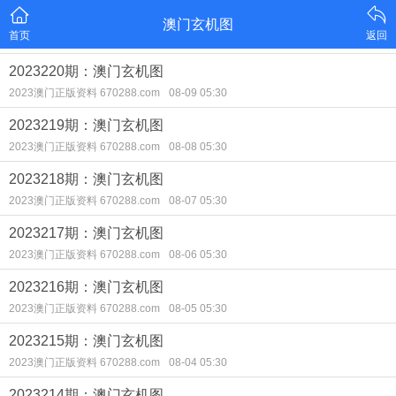
澳门玄机图
首页
返回
2023220期：澳门玄机图
2023澳门正版资料 670288.com
08-09 05:30
2023219期：澳门玄机图
2023澳门正版资料 670288.com
08-08 05:30
2023218期：澳门玄机图
2023澳门正版资料 670288.com
08-07 05:30
2023217期：澳门玄机图
2023澳门正版资料 670288.com
08-06 05:30
2023216期：澳门玄机图
2023澳门正版资料 670288.com
08-05 05:30
2023215期：澳门玄机图
2023澳门正版资料 670288.com
08-04 05:30
2023214期：澳门玄机图