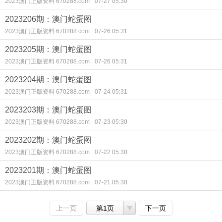
2023澳门正版资料 670288.com
07-27 05:30
2023206期：澳门蛇蛋图
2023澳门正版资料 670288.com
07-26 05:31
2023205期：澳门蛇蛋图
2023澳门正版资料 670288.com
07-26 05:31
2023204期：澳门蛇蛋图
2023澳门正版资料 670288.com
07-24 05:31
2023203期：澳门蛇蛋图
2023澳门正版资料 670288.com
07-23 05:30
2023202期：澳门蛇蛋图
2023澳门正版资料 670288.com
07-22 05:30
2023201期：澳门蛇蛋图
2023澳门正版资料 670288.com
07-21 05:30
上一页
第1页
下一页