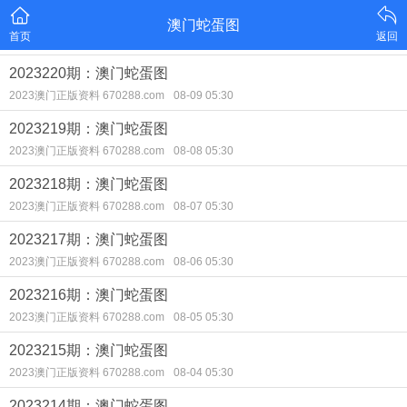
澳门蛇蛋图
首页
返回
2023220期：澳门蛇蛋图
2023澳门正版资料 670288.com
08-09 05:30
2023219期：澳门蛇蛋图
2023澳门正版资料 670288.com
08-08 05:30
2023218期：澳门蛇蛋图
2023澳门正版资料 670288.com
08-07 05:30
2023217期：澳门蛇蛋图
2023澳门正版资料 670288.com
08-06 05:30
2023216期：澳门蛇蛋图
2023澳门正版资料 670288.com
08-05 05:30
2023215期：澳门蛇蛋图
2023澳门正版资料 670288.com
08-04 05:30
2023214期：澳门蛇蛋图