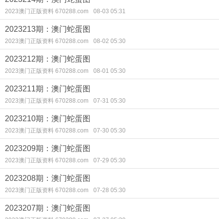
2023澳门正版资料 670288.com
08-03 05:31
2023213期：澳门蛇蛋图
2023澳门正版资料 670288.com
08-02 05:30
2023212期：澳门蛇蛋图
2023澳门正版资料 670288.com
08-01 05:30
2023211期：澳门蛇蛋图
2023澳门正版资料 670288.com
07-31 05:30
2023210期：澳门蛇蛋图
2023澳门正版资料 670288.com
07-30 05:30
2023209期：澳门蛇蛋图
2023澳门正版资料 670288.com
07-29 05:30
2023208期：澳门蛇蛋图
2023澳门正版资料 670288.com
07-28 05:30
2023207期：澳门蛇蛋图