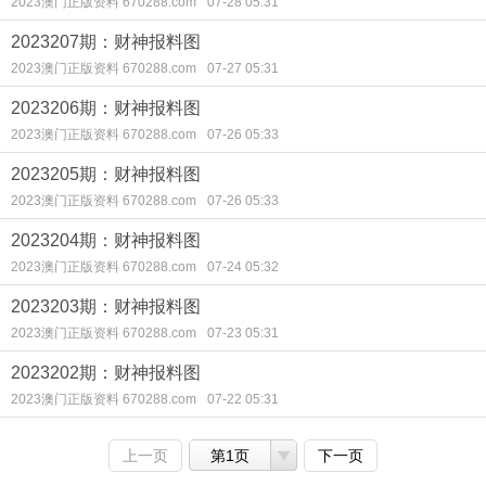
2023澳门正版资料 670288.com
07-28 05:31
2023207期：财神报料图
2023澳门正版资料 670288.com
07-27 05:31
2023206期：财神报料图
2023澳门正版资料 670288.com
07-26 05:33
2023205期：财神报料图
2023澳门正版资料 670288.com
07-26 05:33
2023204期：财神报料图
2023澳门正版资料 670288.com
07-24 05:32
2023203期：财神报料图
2023澳门正版资料 670288.com
07-23 05:31
2023202期：财神报料图
2023澳门正版资料 670288.com
07-22 05:31
上一页
第1页
下一页