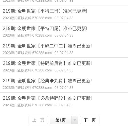
2023澳门正版资料 670288.com
08-08 04:33
219期: 金明世家【平特三肖】准※已更新!
2023澳门正版资料 670288.com
08-07 04:33
219期: 金明世家【平特四尾】准※已更新!
2023澳门正版资料 670288.com
08-07 04:33
219期: 金明世家【平码二中二】准※已更新!
2023澳门正版资料 670288.com
08-07 04:33
219期: 金明世家【特码前后肖】准※已更新!
2023澳门正版资料 670288.com
08-07 04:33
219期: 金明世家【经典◆九肖】准※已更新!
2023澳门正版资料 670288.com
08-07 04:33
219期: 金明世家【必杀特码段】准※已更新!
2023澳门正版资料 670288.com
08-07 04:33
上一页
第1页
下一页