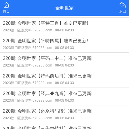
金明世家
首页
返回
220期: 金明世家【平特三肖】准※已更新!
2023澳门正版资料 670288.com
08-08 04:33
220期: 金明世家【平特四尾】准※已更新!
2023澳门正版资料 670288.com
08-08 04:33
220期: 金明世家【平码二中二】准※已更新!
2023澳门正版资料 670288.com
08-08 04:33
220期: 金明世家【特码前后肖】准※已更新!
2023澳门正版资料 670288.com
08-08 04:33
220期: 金明世家【经典◆九肖】准※已更新!
2023澳门正版资料 670288.com
08-08 04:33
220期: 金明世家【必杀特码段】准※已更新!
2023澳门正版资料 670288.com
08-08 04:33
220期: 金明世家【三头中特料】准※已更新!